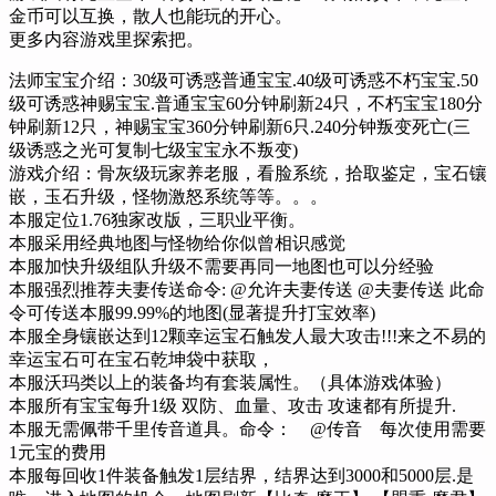
金币可以互换，散人也能玩的开心。
更多内容游戏里探索把。
法师宝宝介绍：30级可诱惑普通宝宝.40级可诱惑不朽宝宝.50
级可诱惑神赐宝宝.普通宝宝60分钟刷新24只，不朽宝宝180分
钟刷新12只，神赐宝宝360分钟刷新6只.240分钟叛变死亡(三
级诱惑之光可复制七级宝宝永不叛变)
游戏介绍：骨灰级玩家养老服，看脸系统，拾取鉴定，宝石镶
嵌，玉石升级，怪物激怒系统等等。。。
本服定位1.76独家改版，三职业平衡。
本服采用经典地图与怪物给你似曾相识感觉
本服加快升级组队升级不需要再同一地图也可以分经验
本服强烈推荐夫妻传送命令: @允许夫妻传送 @夫妻传送 此命
令可传送本服99.99%的地图(显著提升打宝效率)
本服全身镶嵌达到12颗幸运宝石触发人最大攻击!!!来之不易的
幸运宝石可在宝石乾坤袋中获取，
本服沃玛类以上的装备均有套装属性。（具体游戏体验）
本服所有宝宝每升1级 双防、血量、攻击 攻速都有所提升.
本服无需佩带千里传音道具。命令： @传音 每次使用需要
1元宝的费用
本服每回收1件装备触发1层结界，结界达到3000和5000层.是