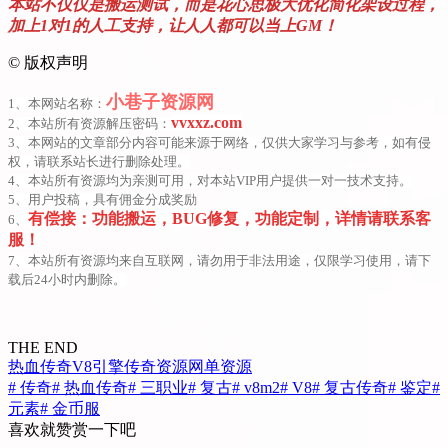
本站不仅仅是搬运测试，而是花心思极大优化简化架设过程，
加上1对1的人工支持，让人人都可以当上GM！
©
版权声明
小巷子资源网
1、本网站名称：
vvxxz.com
2、本站所有资源解压密码：
3、本网站的文章部分内容可能来源于网络，仅供大家学习与参考，如有侵
权，请联系站长进行删除处理。
4、本站所有资源均为亲测可用，对本站VIP用户提供一对一技术支持。
5、用户投稿，具有佣金分成奖励
有偿接：功能搬运，BUG修复，功能定制，详情请联系客
6、
服！
7、本站所有资源均来自互联网，请勿用于非法用途，仅限学习使用，请下
载后24小时内删除。
THE END
热血传奇
V8引擎
传奇资源
网单资源
# 传奇
# 热血传奇
# 三职业
# 复古
# v8m2
# V8
# 复古传奇
# 鉴定
#
元素
# 金币服
喜欢就赞赏一下吧