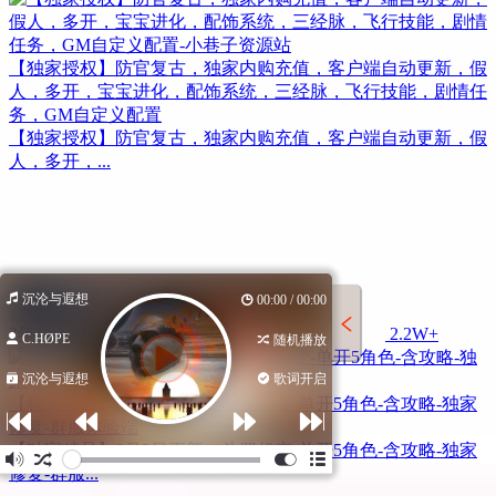
【独家授权】防官复古，独家内购充值，客户端自动更新，假
人，多开，宝宝进化，配饰系统，三经脉，飞行技能，剧情任
务，GM自定义配置
【独家授权】防官复古，独家内购充值，客户端自动更新，假
人，多开，...
沉沦与遐想
00:00 / 00:00
2年前
2.2W+
C.HØPE
随机播放
沉沦与遐想
歌词开启
【独家精品】8月3日更新：斗罗超变-单开5角色-含攻略-独家
修复-群服体验端
【独家精品】8月3日更新：斗罗超变-单开5角色-含攻略-独家
修复-群服...