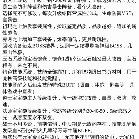
散人上线送一个吸血到+200W金币路费，上线选择阵营，分别
是生命防御阵营和伤害暴击阵营，看个人喜好，
选择完不可修改，每次升级给阵营属性加成。生命防御VS伤
害暴击。
祖玛之上触发套装属性，捡取鉴定品质，品质越好，追加的属
性越高。
赤月之上增加三套装备，爆率偏低，更具耐玩性。
回收装备触发BOSS结界，达到一定结界刷新神级BOSS，几
率出终极。
玉石系统和宝石镶嵌，镶嵌12颗幸运宝石触发最大攻击，宝石
稀有，来之不易。
特色技能系统，技能全部靠打，所有怪物爆出书页材料，用于
兑换高级技能和技能觉醒，
技能觉醒之后触发技能特殊BUFF（吸血，冰冻，剧毒等，具
体游戏中查看）
道士宝宝随主人等级提升，每一级增加攻击，血量，双防，攻
速。
法师宝宝随等级提升，诱惑等级分别为30-40-50，9级诱惑之
光，诱惑宝宝永不叛变。
战士不用多说，前期偏弱，中后期是无敌的存在，技能觉醒触
发吸血+石化+烈火几率绿毒等牛逼BUFF。
游戏只有元宝金币2种货币，无其他花里胡哨的货币，元宝和