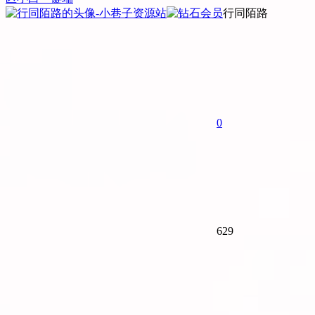
行同陌路
0
629