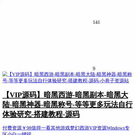
141
9
【VIP源码】暗黑西游-暗黑副本-暗黑大
陆-暗黑神器-暗黑称号-等等更多玩法自行
体验研究-搭建教程-源码
付费资源
￥
98
值得一看
其他游戏
梦幻西游
VIP资源
Windows专
区
小白一键端