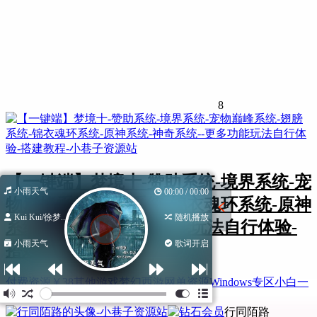
8
【一键端】梦境十-赞助系统-境界系统-宠
小雨天气
00:00 / 00:00
物巅峰系统-翅膀系统-锦衣魂环系统-原神
Kui Kui/徐梦...
随机播放
系统-神奇系统–更多功能玩法自行体验-
小雨天气
歌词开启
搭建教程
付费资源
￥
38
其他游戏
梦幻西游
网单资源
Windows专区
小白一
键端
梦幻西游
行同陌路