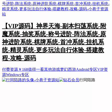
【VIP源码】神界天海-副本扫荡系统-附
魔系统-抽奖系统-称号进阶-阵法系统-原
神进阶系统-棋牌系统-首冲系统-挂机系
统-精灵系统-更多玩法自行体验-搭建教
程-攻略-源码
付费资源
￥
168
值得一看
其他游戏
梦幻西游
Android专区
VIP资
源
Windows专区
行同陌路