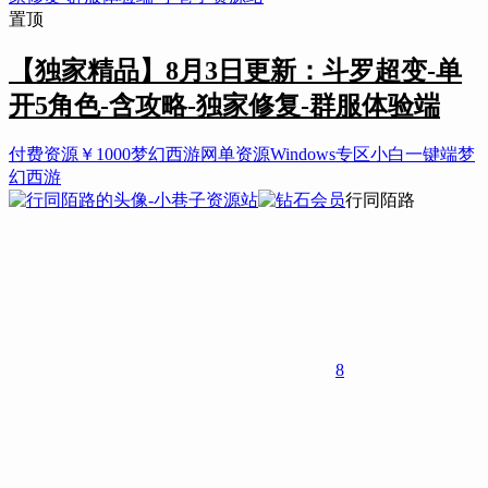
置顶
【独家精品】8月3日更新：斗罗超变-单
开5角色-含攻略-独家修复-群服体验端
付费资源
￥
1000
梦幻西游
网单资源
Windows专区
小白一键端
梦
幻西游
行同陌路
8