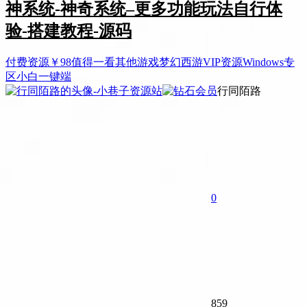
神系统-神奇系统–更多功能玩法自行体
验-搭建教程-源码
付费资源
￥
98
值得一看
其他游戏
梦幻西游
VIP资源
Windows专
区
小白一键端
行同陌路
0
859