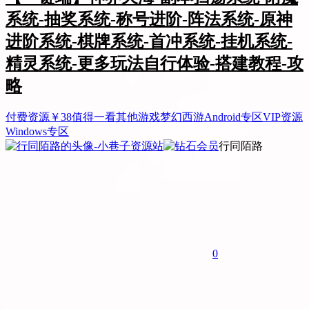
系统-抽奖系统-称号进阶-阵法系统-原神
进阶系统-棋牌系统-首冲系统-挂机系统-
精灵系统-更多玩法自行体验-搭建教程-攻
略
付费资源
￥
38
值得一看
其他游戏
梦幻西游
Android专区
VIP资源
Windows专区
行同陌路
0