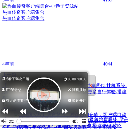
热血传奇客户端集合
热血传奇客户端集合
4年前
4044
上一篇
我看了56次日落
00:00 / 00:00
【一键端】长安幻夜-充值系统-抽奖系统-共享背包-挂机系统-
ET/邹念慈
随机播放
助战系统-装备库系统-千变万化-装备进阶-更多自行体验-搭建
教程-攻略
有人爱 有期待
歌词开启
相关推荐
下一篇
【一键端】灵虚仙途重置版-仙途境界系统-灵兽培育系统-灵丹
妙药系统-仙途法宝系统-仙途贵族-肝帝成神-搭建教程-攻略