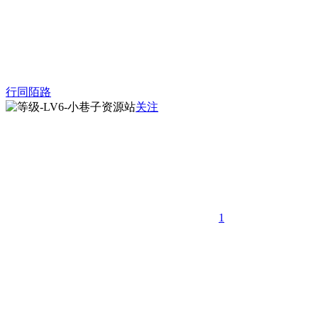
行同陌路
关注
1