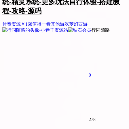
统-精灵系统-更多玩法自行体验-搭建教
程-攻略-源码
付费资源
￥
168
值得一看
其他游戏
梦幻西游
行同陌路
0
278