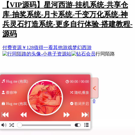
【VIP源码】星河西游-挂机系统-共享仓
库-抽奖系统-月卡系统-千变万化系统-神
兵灵石打造系统-更多自行体验-搭建教程-
源码
付费资源
￥
128
值得一看
其他游戏
梦幻西游
行同陌路
Hug me (抱我)
00:00 / 00:00
蔡徐坤
随机播放
0
Hug me (抱我...
歌词开启