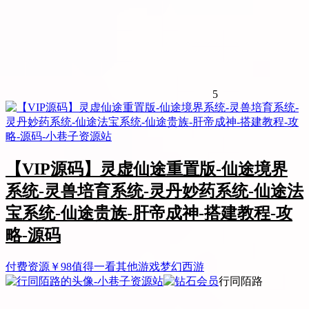
5
【VIP源码】灵虚仙途重置版-仙途境界
系统-灵兽培育系统-灵丹妙药系统-仙途法
宝系统-仙途贵族-肝帝成神-搭建教程-攻
略-源码
付费资源
￥
98
值得一看
其他游戏
梦幻西游
行同陌路