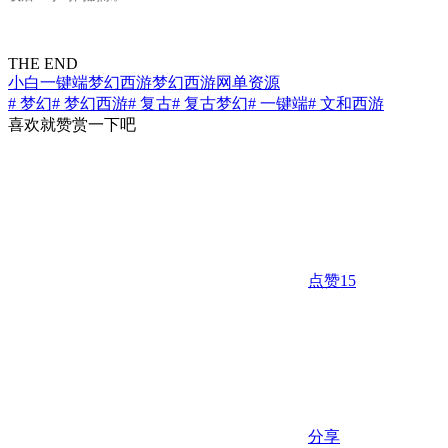
THE END
小白一键端
梦幻西游
梦幻西游
网单资源
# 梦幻
# 梦幻西游
# 复古
# 复古梦幻
# 一键端
# 文和西游
喜欢就赞赏一下吧
点赞
15
分享