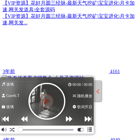
【VIP资源】花好月圆三经脉-最新天气挖矿\宝宝进化\月卡加
速,网关发道具\全套源码
【VIP资源】花好月圆三经脉-最新天气挖矿\宝宝进化\月卡加
速,网关发...
3年前
4161
热血传奇客户端集合
玻璃
00:00 / 00:00
热血传奇客户端集合
Gareth.T
随机播放
玻璃
歌词开启
4年前
4040