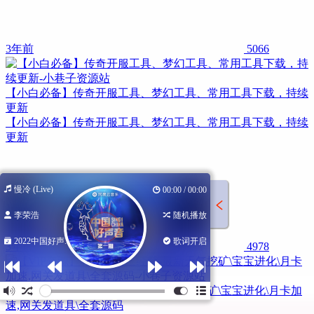
3年前
5066
【小白必备】传奇开服工具、梦幻工具、常用工具下载，持续
更新
【小白必备】传奇开服工具、梦幻工具、常用工具下载，持续
更新
慢冷 (Live)
00:00 / 00:00
李荣浩
随机播放
2022中国好声...
歌词开启
3年前
4978
【VIP资源】花好月圆三经脉-最新天气挖矿\宝宝进化\月卡加
速,网关发道具\全套源码