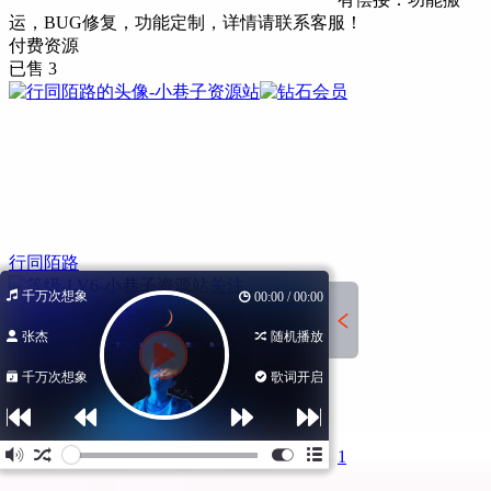
运，BUG修复，功能定制，详情请联系客服！
付费资源
已售 3
行同陌路
关注
千万次想象
00:00 / 00:00
张杰
随机播放
千万次想象
歌词开启
1