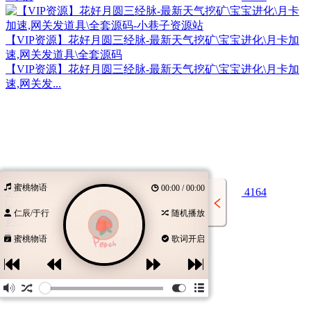
【VIP资源】花好月圆三经脉-最新天气挖矿\宝宝进化\月卡加
速,网关发道具\全套源码
【VIP资源】花好月圆三经脉-最新天气挖矿\宝宝进化\月卡加
速,网关发...
蜜桃物语
00:00 / 00:00
3年前
4164
仁辰/于行
随机播放
热血传奇客户端集合
热血传奇客户端集合
蜜桃物语
歌词开启