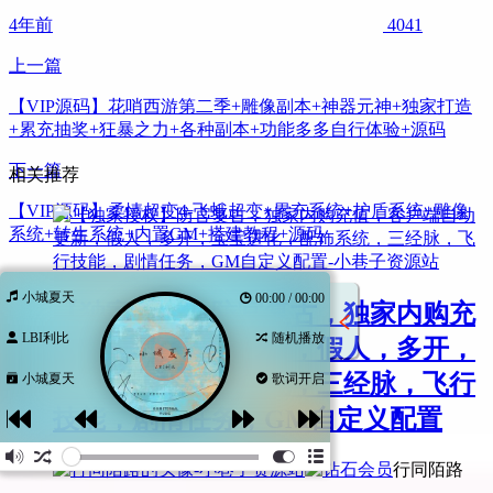
4年前
4041
上一篇
【VIP源码】花哨西游第二季+雕像副本+神器元神+独家打造
+累充抽奖+狂暴之力+各种副本+功能多多自行体验+源码
下一篇
相关推荐
【VIP源码】柔情超变4-飞蛾超变+累充系统+护盾系统+雕像
系统+转生系统+内置GM+搭建教程+源码
小城夏天
00:00 / 00:00
【独家授权】防官复古，独家内购充
LBI利比
随机播放
值，客户端自动更新，假人，多开，
宝宝进化，配饰系统，三经脉，飞行
小城夏天
歌词开启
技能，剧情任务，GM自定义配置
行同陌路