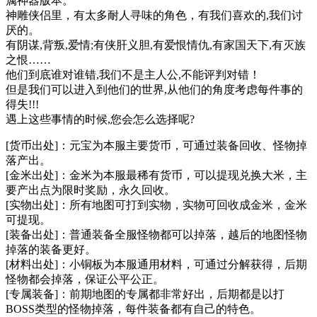
属神器版本。
神雕侠侣里，有太多耐人寻味的角色，有我们喜欢的,我们讨
厌的。
有阴谋,背叛,爱情;有侠肝义胆,有爱恨情仇,有家国天下,有灭族
之恨……
他们到底谁对谁错,我们不是主人公,不能评判对错！
但是我们可以进入到他们的世界,从他们的角度考虑每件事的
得失!!!
遇上这些事情的时候,您会怎么选择呢?
[货币出处]：元宝为本服主要货币，可通过装备回收、怪物掉
落产出。
[金米出处]：金米为本服最稀有货币，可以提现兑换大米，主
要产出点为限时奖励，永久回收。
[实物出处]：所有地图可打到实物，实物可回收成金米，金米
可提现。
[装备出处]：普通装备全服怪物都可以掉落，越后的地图怪物
掉落的装备更好。
[材料出处]：小铜板为本服通用材料，可通过分解获得，后期
怪物都会掉落，保证公平公正。
[专属装备]：前期地图的专属都非常好出，后期都是以打
BOSS类型的怪物掉落，每件装备都有自己的特色。