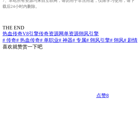
7、本站所有资源均来自互联网，请勿用于非法用途，仅限学习使用，请下
载后24小时内删除。
THE END
热血传奇
V8引擎
传奇资源
网单资源
翎风引擎
# 传奇
# 热血传奇
# 单职业
# 神器
# 专属
# 翎风引擎
# 翎风
# 剧情
喜欢就赞赏一下吧
点赞
8