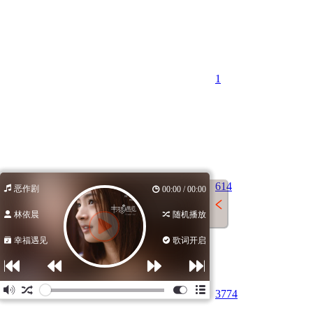
1
614
恶作剧
00:00 / 00:00
林依晨
随机播放
幸福遇见
歌词开启
37
74