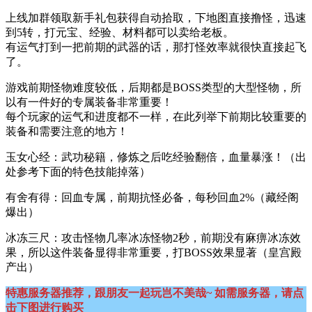
上线加群领取新手礼包获得自动拾取，下地图直接撸怪，迅速
到5转，打元宝、经验、材料都可以卖给老板。
有运气打到一把前期的武器的话，那打怪效率就很快直接起飞
了。
游戏前期怪物难度较低，后期都是BOSS类型的大型怪物，所
以有一件好的专属装备非常重要！
每个玩家的运气和进度都不一样，在此列举下前期比较重要的
装备和需要注意的地方！
玉女心经：武功秘籍，修炼之后吃经验翻倍，血量暴涨！（出
处参考下面的特色技能掉落）
有舍有得：回血专属，前期抗怪必备，每秒回血2%（藏经阁
爆出）
冰冻三尺：攻击怪物几率冰冻怪物2秒，前期没有麻痹冰冻效
果，所以这件装备显得非常重要，打BOSS效果显著（皇宫殿
产出）
特惠服务器推荐，跟朋友一起玩岂不美哉~ 如需服务器，请点
击下图进行购买