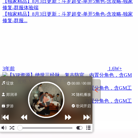
【独家精品】8月3日更新：斗罗超变-单开5角色-含攻略-独家
修复-群服体验端
【独家精品】8月3日更新：斗罗超变-单开5角色-含攻略-独家
修复-群服...
3年前
1.6W+
绽放
00:00 / 00:00
【VIP资源】绝世三经脉，复古防官，内置分角色，含GM工
具、攻略-VIP源码
郑润泽
随机播放
【VIP资源】绝世三经脉，复古防官，内置分角色，含GM工
梦游
歌词开启
具、攻略-VIP...