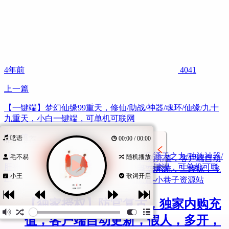
4年前
4041
上一篇
【一键端】梦幻仙缘99重天，修仙/助战/神器/魂环/仙缘/九十
九重天，小白一键端，可单机可联网
下一篇
呓语
00:00 / 00:00
相关推荐
【一键端】肝神西游二代超变，正魔派系/通天之力/种族神器/
毛不易
随机播放
肝神积分/生死轮回，含管理工具，小白一键端，可单机可联
小王
歌词开启
网
【独家授权】防官复古，独家内购充
值，客户端自动更新，假人，多开，