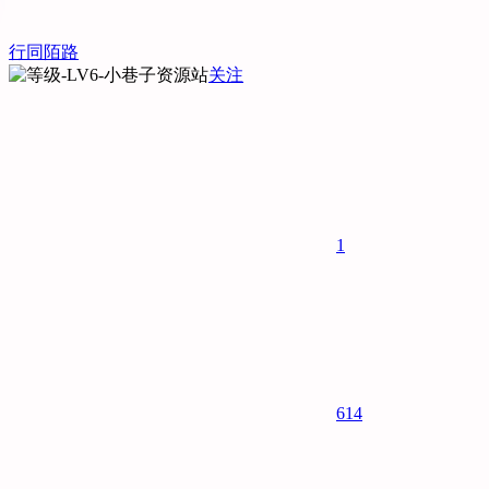
行同陌路
关注
1
614