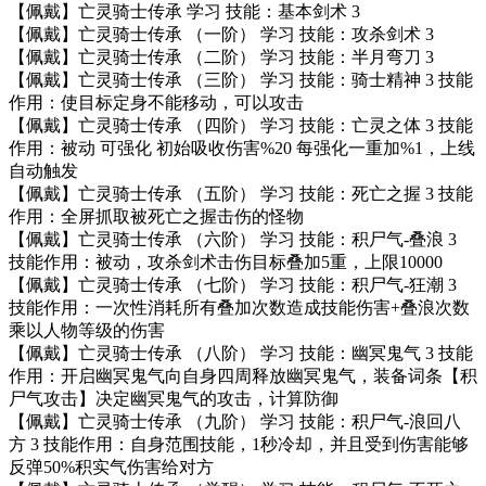
【佩戴】亡灵骑士传承 学习 技能：基本剑术 3
【佩戴】亡灵骑士传承 （一阶） 学习 技能：攻杀剑术 3
【佩戴】亡灵骑士传承 （二阶） 学习 技能：半月弯刀 3
【佩戴】亡灵骑士传承 （三阶） 学习 技能：骑士精神 3 技能
作用：使目标定身不能移动，可以攻击
【佩戴】亡灵骑士传承 （四阶） 学习 技能：亡灵之体 3 技能
作用：被动 可强化 初始吸收伤害%20 每强化一重加%1，上线
自动触发
【佩戴】亡灵骑士传承 （五阶） 学习 技能：死亡之握 3 技能
作用：全屏抓取被死亡之握击伤的怪物
【佩戴】亡灵骑士传承 （六阶） 学习 技能：积尸气-叠浪 3
技能作用：被动，攻杀剑术击伤目标叠加5重，上限10000
【佩戴】亡灵骑士传承 （七阶） 学习 技能：积尸气-狂潮 3
技能作用：一次性消耗所有叠加次数造成技能伤害+叠浪次数
乘以人物等级的伤害
【佩戴】亡灵骑士传承 （八阶） 学习 技能：幽冥鬼气 3 技能
作用：开启幽冥鬼气向自身四周释放幽冥鬼气，装备词条【积
尸气攻击】决定幽冥鬼气的攻击，计算防御
【佩戴】亡灵骑士传承 （九阶） 学习 技能：积尸气-浪回八
方 3 技能作用：自身范围技能，1秒冷却，并且受到伤害能够
反弹50%积实气伤害给对方