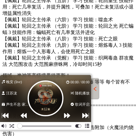
【佩戴】轮回之主传承 （五阶） 学习 技能：轮回重生 技能作
用：死亡几率复活，并提升属性，可叠加！死亡未复活或小退
增益属性消失
【佩戴】轮回之主传承 （六阶） 学习 技能：噬血术
【佩戴】轮回之主传承 （七阶） 学习 技能：轮回之光 死亡蝙
蝠 3 技能作用：蝙蝠死亡有几率复活并进化
【佩戴】轮回之主传承 （八阶） 学习 技能：死亡之眼
【佩戴】轮回之主传承 （九阶） 学习 技能：熔炼毒人 3 技能
作用：熔炼一个人形毒人，会使用死亡之眼
【佩戴】轮回之主传承 （觉醒） 学习 技能：织网毒蛊 群攻魔
法 大范围攻击 大范围麻痹蛛网，冷却时间15秒
领域，半神等高级境界待更新！
背包神器：瘟疫之源 魁毒胆 狂尸瘴 野蛊藤 等等 每个皆有不
晚安 (live)
00:00 / 00:00
同效果，增幅巨大，游戏中体验！
汪苏泷
随机播放
专属法宝：游戏中探索
声生不息·家...
歌词开启
================================================
火精灵技能：法系！范围攻击！
火精灵继承火魔法灼烧伤害伤害，每次攻击附加（火魔法灼烧
伤害）