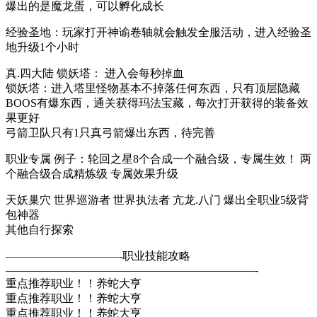
爆出的是魔龙蛋，可以孵化成长
经验圣地：玩家打开神谕卷轴就会触发全服活动，进入经验圣
地升级1个小时
真.四大陆 锁妖塔： 进入会每秒掉血
锁妖塔：进入塔里怪物基本不掉落任何东西，只有顶层隐藏
BOOS有爆东西，通关获得玛法宝藏，每次打开获得的装备效
果更好
弓箭卫队只有1只真弓箭爆出东西，待完善
职业专属 例子：轮回之星8个合成一个融合级，专属生效！ 两
个融合级合成精炼级 专属效果升级
天妖巢穴 世界巡游者 世界执法者 亢龙.八门 爆出全职业5级背
包神器
其他自行探索
——————————-职业技能攻略
——————————————————————-
重点推荐职业！！养蛇大亨
重点推荐职业！！养蛇大亨
重点推荐职业！！养蛇大亨