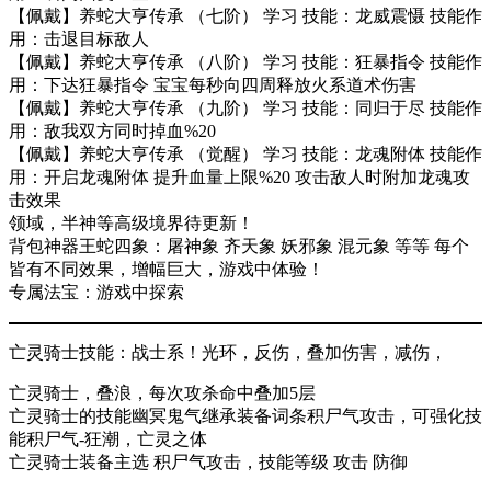
【佩戴】养蛇大亨传承 （七阶） 学习 技能：龙威震慑 技能作
用：击退目标敌人
【佩戴】养蛇大亨传承 （八阶） 学习 技能：狂暴指令 技能作
用：下达狂暴指令 宝宝每秒向四周释放火系道术伤害
【佩戴】养蛇大亨传承 （九阶） 学习 技能：同归于尽 技能作
用：敌我双方同时掉血%20
【佩戴】养蛇大亨传承 （觉醒） 学习 技能：龙魂附体 技能作
用：开启龙魂附体 提升血量上限%20 攻击敌人时附加龙魂攻
击效果
领域，半神等高级境界待更新！
背包神器王蛇四象：屠神象 齐天象 妖邪象 混元象 等等 每个
皆有不同效果，增幅巨大，游戏中体验！
专属法宝：游戏中探索
亡灵骑士技能：战士系！光环，反伤，叠加伤害，减伤，
亡灵骑士，叠浪，每次攻杀命中叠加5层
亡灵骑士的技能幽冥鬼气继承装备词条积尸气攻击，可强化技
能积尸气-狂潮，亡灵之体
亡灵骑士装备主选 积尸气攻击，技能等级 攻击 防御