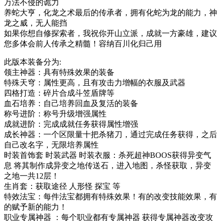
万法不侵的诡力
养蛇大亨，化龙之术最后的传承者，拥有化蛇为龙的能力，神
龙之威，无人能挡
如果你想自修探索者，我祝你开山立派，成就一方豪雄，建议
您多体会前人传承之精髓！容纳百川化归己用
此版本装备分为:
领主神器：具有特殊效果的装备
特殊天穹：属性更高，且有攻击力增幅的衣服及武器
四格打造：碎片合成斗笠盾牌等
血石培养：自己培养回血及复活的装备
称号进阶：称号升级增强属性
成就进阶：完成成就任务获得属性增强
成长神器：一个区限量十把杀猪刀，通过完成任务获得，之后
自己改名字，无限培养属性
时装首饰套 时装武器 时装衣服：杀死超神BOOS获得异变气
息 将其制作成异变之地传送石，进入地图，杀怪获取，异变
之地一共12层！
生肖套：获取途径 人形怪 探宝 等
特效法宝：每件法宝都拥有特殊效果！有的改变技能效果，有
的赋予新的能力！
职业专属神器 ：每个职业都有专属神器 获得专属神器改变攻