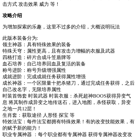
击方式 攻击效果 威力 等！
攻略介绍
为增加探索的乐趣，这里不过多的介绍，大概说明玩法
此版本装备分为:
领主神器：具有特殊效果的装备
特殊天穹：属性更高，且有攻击力增幅的衣服及武器
四格打造：碎片合成斗笠盾牌等
血石培养：自己培养回血及复活的装备
称号进阶：称号升级增强属性
成就进阶：完成成就任务获得属性增强
成长神器：一个区限量十把杀猪刀，通过完成任务获得，之后
自己改名字，无限培养属性
时装首饰套 时装武器 时装衣服：杀死超神BOOS获得异变气
息 将其制作成异变之地传送石，进入地图，杀怪获取，异变
之地一共12层！
生肖套：获取途径 人形怪 探宝 等
特效法宝：每件法宝都拥有特殊效果！有的改变技能效果，有
的赋予新的能力！
职业专属神器 ：每个职业都有专属神器 获得专属神器改变攻