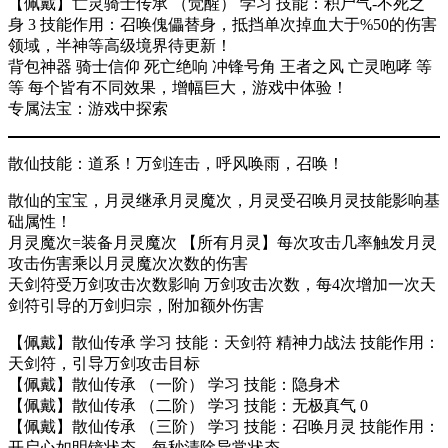
【佩戴】亡灵骑士传承 （觉醒） 学习 技能：积尸气-不死之
身 3 技能作用：召唤傀儡替身，抵挡单次掉血大于%50的伤害
领域，半神等高级境界待更新！
背包神器 骑士信仰 死亡绝响 冲锋号角 王者之风 亡灵咆哮 等
等 每个皆有不同效果，增幅巨大，游戏中体验！
专属法宝：游戏中探索
散仙技能：道系！万剑连击，呼风唤雨，召唤！
散仙的宝宝，月灵继承月灵魔次，月灵受召唤月灵技能影响基
础属性！
月灵魔次=装备月灵魔次 【所有月灵】每次攻击几率触发月灵
攻击伤害乘以月灵魔次次数的伤害
天剑符受万剑攻击次数影响 万剑攻击次数，每4次增加一次天
剑符引导的万剑归宗，附加额外伤害
【佩戴】散仙传承 学习 技能：天剑符 精神力战法 技能作用：
天剑符，引导万剑攻击目标
【佩戴】散仙传承 （一阶） 学习 技能：隐身术
【佩戴】散仙传承 （二阶） 学习 技能：无极真气 0
【佩戴】散仙传承 （三阶） 学习 技能：召唤月灵 技能作用：
开启心如明镜状态，每秒清除异常状态