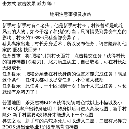
击方式 攻击效果 威力 等！
——————————-地图注意事项及攻略
——————————————————————-
新手村 新手村有个老头，他是新手村村长，村长曾经是叱咤
风云的人物，如今干起了养猪的行当，只可惜受到异变气息的
影响，村长的108886只猪全部变异了，
猪儿离家出走，村长分身乏术，所以发布任务，请冒险家将他
家的‘肥猪’找回来！
任务要求：将‘肥猪’引到村长面前，点击提交任务！获得村长
的祖传神器{杀猪刀}。此刀滴血认主，自己取名，可在村长处
无限成长！
任务提示：肥猪必须要在村长身前的位置才能完成任务！满足
这个条件，任何人都可以提交任务，小心被人截胡！
任务提示：此任务，一个区限制十次！当十人完成任务，村长
就没有杀猪刀了！
普通地图：杀死超神BOOS获得头颅 粉色或以上小怪以及小
BOOS几率产出转身证明！ 转身以后可进入高级地图，新手村
除外 新手村需要4次转身才能进入下一个地图
异变之地：新手村的冥蛇杀死后可以进入二层，二层有只异变
BOOS 爆出全职业1阶段专属背包神器