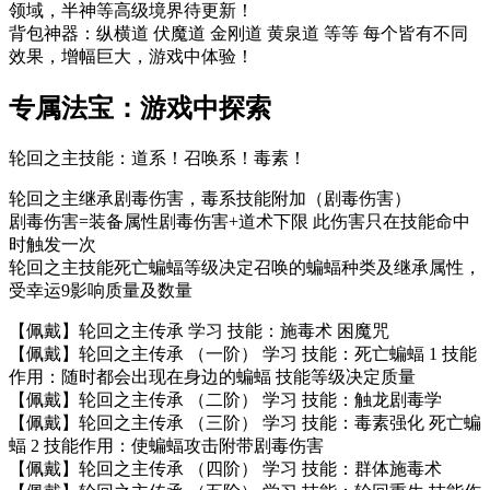
领域，半神等高级境界待更新！
背包神器：纵横道 伏魔道 金刚道 黄泉道 等等 每个皆有不同
效果，增幅巨大，游戏中体验！
专属法宝：游戏中探索
轮回之主技能：道系！召唤系！毒素！
轮回之主继承剧毒伤害，毒系技能附加（剧毒伤害）
剧毒伤害=装备属性剧毒伤害+道术下限 此伤害只在技能命中
时触发一次
轮回之主技能死亡蝙蝠等级决定召唤的蝙蝠种类及继承属性，
受幸运9影响质量及数量
【佩戴】轮回之主传承 学习 技能：施毒术 困魔咒
【佩戴】轮回之主传承 （一阶） 学习 技能：死亡蝙蝠 1 技能
作用：随时都会出现在身边的蝙蝠 技能等级决定质量
【佩戴】轮回之主传承 （二阶） 学习 技能：触龙剧毒学
【佩戴】轮回之主传承 （三阶） 学习 技能：毒素强化 死亡蝙
蝠 2 技能作用：使蝙蝠攻击附带剧毒伤害
【佩戴】轮回之主传承 （四阶） 学习 技能：群体施毒术