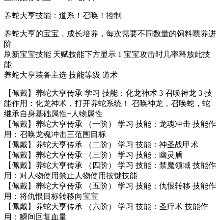
养蛇大亨技能：道系！召唤！控制
养蛇大亨的宝宝，成长培养，每次需要不同数量的饲料喂养进
阶
刷新宝宝技能 天赋技能下方显示 1 宝宝攻击时几率释放此技
能
养蛇大亨装备主选 技能等级 道术
【佩戴】养蛇大亨传承 学习 技能：化龙神术 3 召唤神龙 3 技
能作用：化龙神术，打开养蛇系统！ 召唤神龙，召唤蛇，蛇
继承自身基础属性+人物属性
【佩戴】养蛇大亨传承 （一阶） 学习 技能：龙魂冲击 技能作
用：召唤龙魂冲击三范围目标
【佩戴】养蛇大亨传承 （二阶） 学习 技能：神圣战甲术
【佩戴】养蛇大亨传承 （三阶） 学习 技能：幽灵盾
【佩戴】养蛇大亨传承 （四阶） 学习 技能：禁魔领域 技能作
用：对人物使用禁止人物使用按键技能
【佩戴】养蛇大亨传承 （五阶） 学习 技能：仇恨转移 技能作
用：将仇恨目标转移向宝宝
【佩戴】养蛇大亨传承 （六阶） 学习 技能：圣疗术 技能作
用：瞬间回复血量