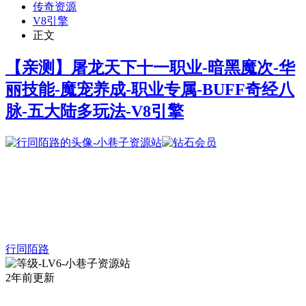
传奇资源
V8引擎
正文
【亲测】屠龙天下十一职业-暗黑魔次-华
丽技能-魔宠养成-职业专属-BUFF奇经八
脉-五大陆多玩法-V8引擎
行同陌路
2年前更新