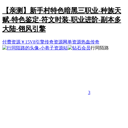
【亲测】新手村特色暗黑三职业-种族天
赋-特色鉴定-符文时装-职业进阶-副本多
大陆-翎风引擎
付费资源
￥
15
V8引擎
传奇资源
网单资源
热血传奇
行同陌路
3