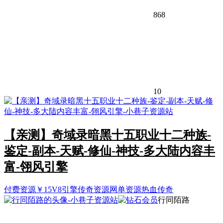
868
10
【亲测】奇域录暗黑十五职业十二种族-
鉴定-副本-天赋-修仙-神技-多大陆内容丰
富-翎风引擎
付费资源
￥
15
V8引擎
传奇资源
网单资源
热血传奇
行同陌路